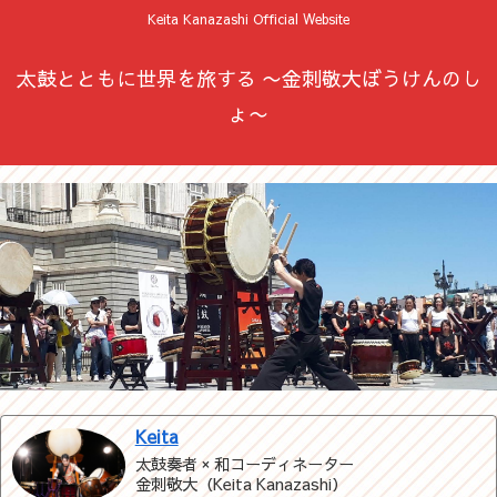
Keita Kanazashi Official Website
太鼓とともに世界を旅する 〜金刺敬大ぼうけんのし
ょ〜
Keita
太鼓奏者 × 和コーディネーター
金刺敬大（Keita Kanazashi）