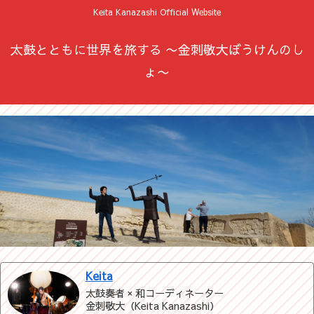
Keita Kanazashi Official Website
太鼓とともに世界を旅する 〜金刺敬大ぼうけんのし
ょ〜
Keita
太鼓奏者 × 和コーディネーター
金刺敬大（Keita Kanazashi）