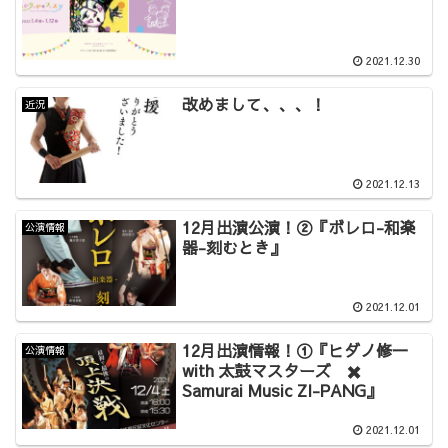
2021.12.30
改めまして、、、！
近況
2021.12.13
12月出演公演！②『ボレロ-和楽
公演情報
器-刻むとき』
2021.12.01
12月出演情報！①『ヒダノ修一
公演情報
with 太鼓マスターズ ✖️
Samurai Music ZI-PANG』
2021.12.01