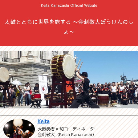
Keita Kanazashi Official Website
太鼓とともに世界を旅する 〜金刺敬大ぼうけんのし
ょ〜
Keita
太鼓奏者 × 和コーディネーター
金刺敬大（Keita Kanazashi）