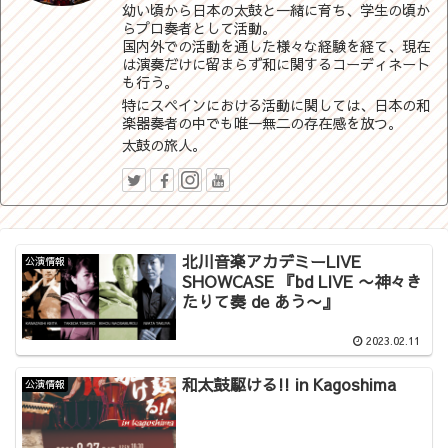
幼い頃から日本の太鼓と一緒に育ち、学生の頃か
らプロ奏者として活動。
国内外での活動を通した様々な経験を経て、現在
は演奏だけに留まらず和に関するコーディネート
も行う。
特にスペインにおける活動に関しては、日本の和
楽器奏者の中でも唯一無二の存在感を放つ。
太鼓の旅人。
北川音楽アカデミーLIVE
公演情報
SHOWCASE 『bd LIVE 〜神々き
たりて奏 de あう〜』
2023.02.11
和太鼓駆ける!! in Kagoshima
公演情報