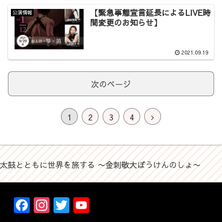
【緊急事態宣言延長によるLIVE時
公演情報
間変更のお知らせ】
2021.09.19
次のページ
1
2
3
4
太鼓とともに世界を旅する 〜金刺敬大ぼうけんのしょ〜
F
In
T
Y
a
st
w
o