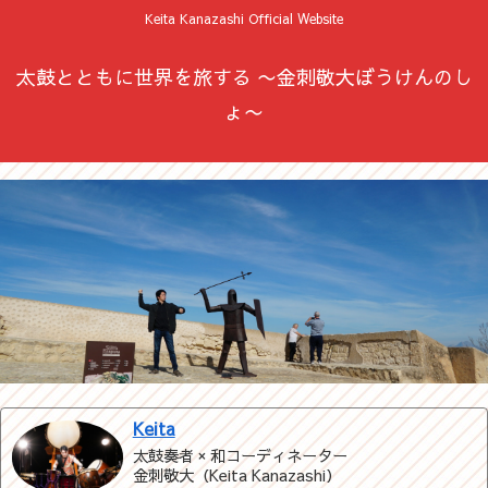
Keita Kanazashi Official Website
太鼓とともに世界を旅する 〜金刺敬大ぼうけんのし
ょ〜
Keita
太鼓奏者 × 和コーディネーター
金刺敬大（Keita Kanazashi）