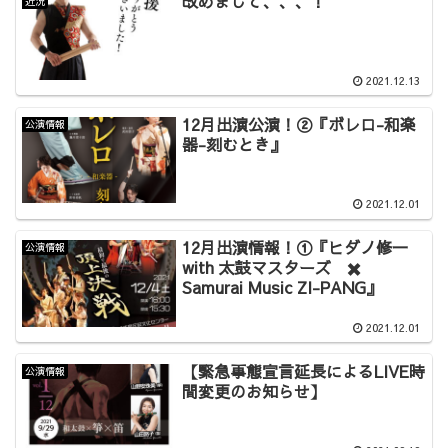
改めまして、、、！
近況
2021.12.13
12月出演公演！②『ボレロ-和楽
公演情報
器-刻むとき』
2021.12.01
12月出演情報！①『ヒダノ修一
公演情報
with 太鼓マスターズ ✖️
Samurai Music ZI-PANG』
2021.12.01
【緊急事態宣言延長によるLIVE時
公演情報
間変更のお知らせ】