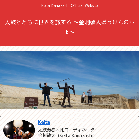
Keita Kanazashi Official Website
太鼓とともに世界を旅する 〜金刺敬大ぼうけんのし
ょ〜
Keita
太鼓奏者 × 和コーディネーター
金刺敬大（Keita Kanazashi）